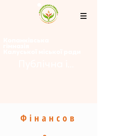
Копанківська
гімназія
Калуської міської ради
Публічна інформація
Фінансов