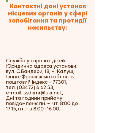
Контактні дані установ
місцевих органів у сфері
запобігання та протидії
насильству:
Служба у справах дітей:
Юридична адреса установи:
вул. С.Бандери, 18, м. Калуш,
Івано-Франківська область,
поштовий індекс – 77301,
тел.
(03472) 6 62 53
,
e-mail:
ssdkmr@ukr.net
,
Дні та години прийому
повідомлень: пн. – чт. 8:00 до
17:15, пт. – з
8.00 -16.00
.