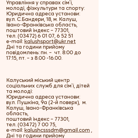
Управління у справах сім`ї,
молоді, фізкультури та спорту:
Юридична адреса установи:
вул. С.Бандери, 18, м. Калуш,
Івано-Франківська область,
поштовий індекс – 77301,
тел.
(03472) 6 01 07
, 6 52 51
e-mail:
kalushsport@ukr.net
Дні та години прийому
повідомлень: пн. – чт. 8:00 до
17:15, пт. – з
8.00 -16.00
.
Калуський міський центр
соціальних служб для сім`ї, дітей
та молоді:
Юридична адреса установи:
вул. Пушкіна, 9а (2-й поверх), м.
Калуш, Івано-Франківська
область,
поштовий індекс – 77301,
тел.
(03472) 7 00 75
,
e-mail:
kalushcsssdm@gmail.com
,
Дні та години прийому