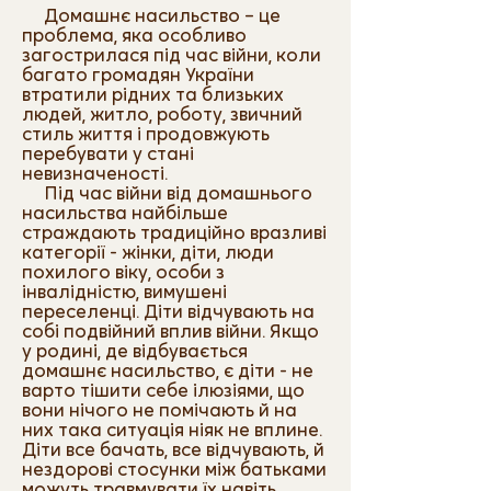
Домашнє насильство – це
проблема, яка особливо
загострилася під час війни, коли
багато громадян України
втратили рідних та близьких
людей, житло, роботу, звичний
стиль життя і продовжують
перебувати у стані
невизначеності.
Під час війни від домашнього
насильства найбільше
страждають традиційно вразливі
категорії - жінки, діти, люди
похилого віку, особи з
інвалідністю, вимушені
переселенці. Діти відчувають на
собі подвійний вплив війни. Якщо
у родині, де відбувається
домашнє насильство, є діти - не
варто тішити себе ілюзіями, що
вони нічого не помічають й на
них така ситуація ніяк не вплине.
Діти все бачать, все відчувають, й
нездорові стосунки між батьками
можуть травмувати їх навіть