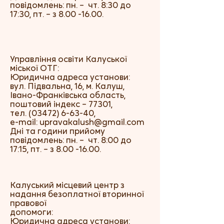
повідомлень: пн. – чт. 8:30 до
17:30, пт. – з
8.00 -16.00
.
Управління освіти Калуської
міської ОТГ:
Юридична адреса установи:
вул. Підвальна, 16, м. Калуш,
Івано-Франківська область,
поштовий індекс – 77301,
тел.
(03472) 6-63-40
,
e-mail:
upravakalush@gmail.com
Дні та години прийому
повідомлень: пн. – чт. 8:00 до
17:15, пт. – з
8.00 -16.00
.
Калуський місцевий центр з
надання безоплатної вторинної
правової
допомоги:
Юридична адреса установи: