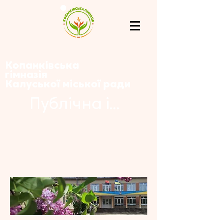
Копанківська
гімназія
Калуської міської ради
Публічна інформація